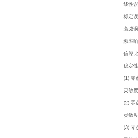
线性误
标定误差
衰减误
频率响
信噪比
稳定性
(1) 
灵敏度温
(2) 零
灵敏度漂
(3) 