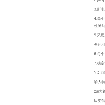
3.断
4.每
检测
5.采
变化
6.每
7.稳
YD-
输入
zui大
应变信号