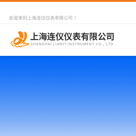
欢迎来到
上海连仪仪表有限公司
！