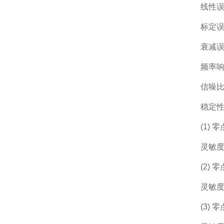
线性误
标定误差
衰减误
频率响
信噪比
稳定性
(1) 
灵敏度温
(2) 零
灵敏度漂
(3) 