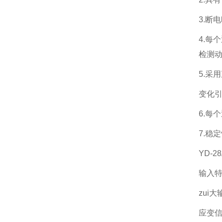
3.断
4.每
检测
5.采
变化
6.每
7.稳
YD-
输入
zui大
应变信号