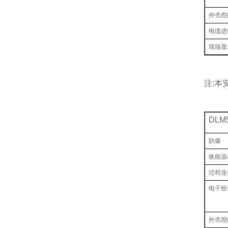
外壳/
电缆进
现场显
注:本
DLM
防爆
换能器
过程连
电子组
外壳/