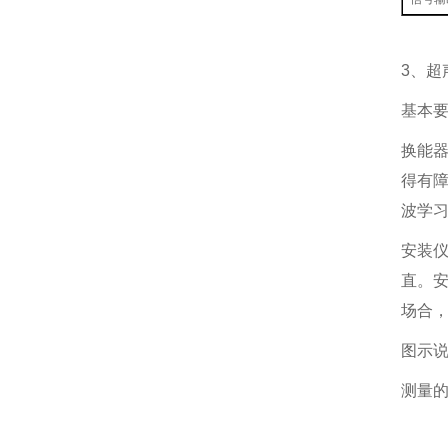
3、超
基本
换能
得有障
波学习
安装仪
直。
场合
图示
测量