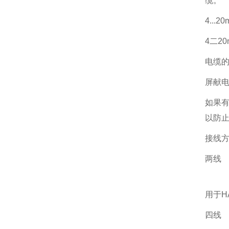
缆。
4..
4二2
电缆
屏献
如果有
以防
接线
两线
用于H
四线