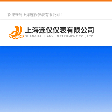
欢迎来到
上海连仪仪表有限公司
！