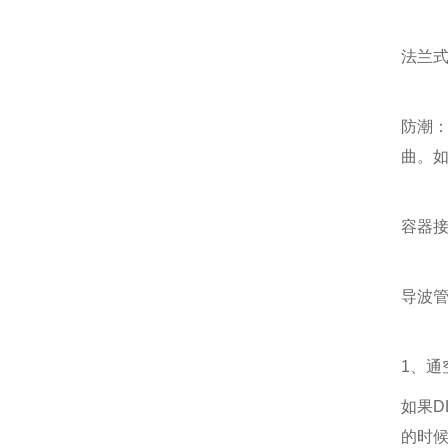
法兰式
防潮
曲。如
容器接
导波管
1、通空
如果D
的时候