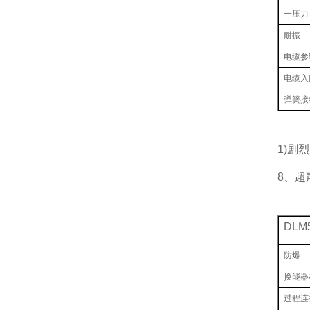
一压力
耐振
电缆参
电缆入
弹簧接
1)剧
8、超
DLM
防爆
换能器
过程连