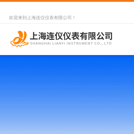
欢迎来到
上海连仪仪表有限公司
！