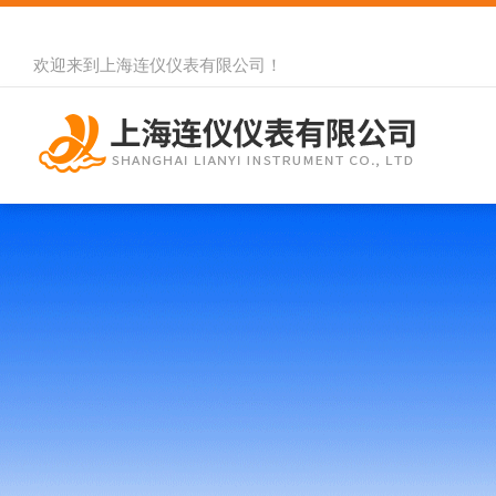
欢迎来到
上海连仪仪表有限公司
！