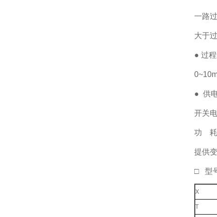
一路
大于
● 过
0~10
● 供
开关电源
功 耗
提供变送
□ 型
X
T