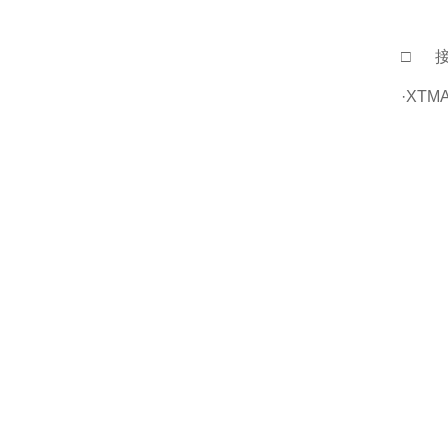
□ 
·XTMA