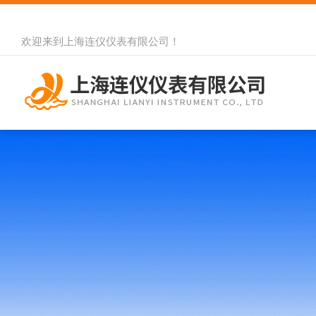
欢迎来到
上海连仪仪表有限公司
！