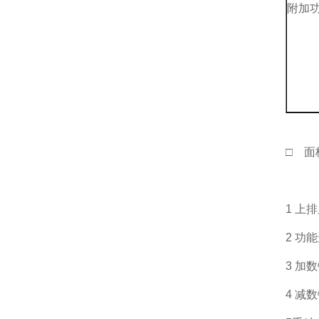
附加
□ 面
1 上
2 功
3 
4 