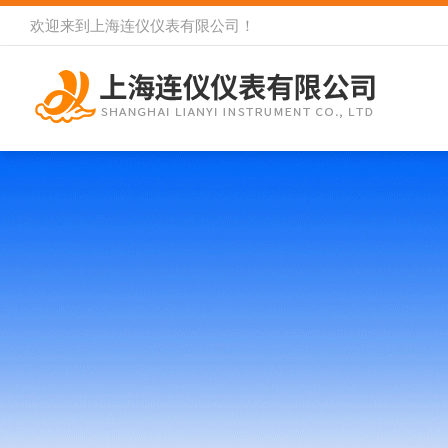
欢迎来到
上海连仪仪表有限公司
！