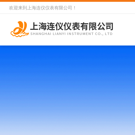
欢迎来到
上海连仪仪表有限公司
！