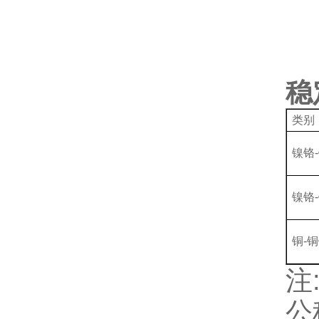
稳
类别
镍铬
镍铬
铜-
注
公