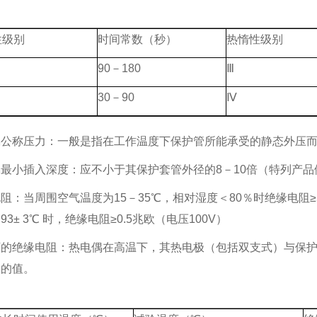
性级别
时间常数（秒）
热惰性级别
90－180
Ⅲ
30－90
Ⅳ
偶公称压力：一般是指在工作温度下保护管所能承受的静态外压
最小插入深度：应不小于其保护套管外径的8－10倍（特列产品
阻：当周围空气温度为15－35℃，相对湿度＜80％时绝缘电阻
93± 3℃ 时，绝缘电阻≥0.5兆欧（电压100V）
下的绝缘电阻：热电偶在高温下，其热电极（包括双支式）与保
定的值。