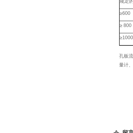
规定
≥600
≥ 800
≥1000
孔板流
量计
留