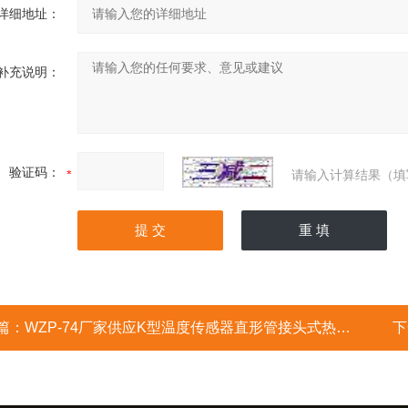
详细地址：
补充说明：
验证码：
请输入计算结果（填
篇：
WZP-74厂家供应K型温度传感器直形管接头式热电偶
下