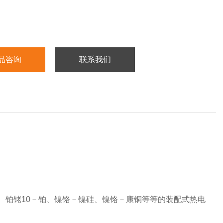
品咨询
联系我们
6、铂铑10－铂、镍铬－镍硅、镍铬－康铜等等的装配式热电