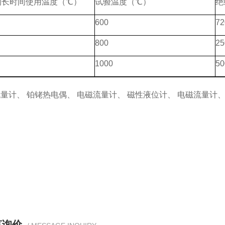
的长时间使用温度（℃）
试验温度（℃）
绝
600
72
800
25
1000
50
量计、 铂铑热电偶、 电磁流量计、 磁性液位计、 电磁流量计、
、
言询价