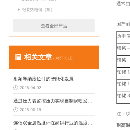
通常
铠装热电偶（阻）
国产
查看全部产品
热电
镍铬
相关文章
/ ARTICLE
镍铬
铂铑 1
射频导纳液位计的智能化发展
铂铑 1
2025-04-02
铂铑 3
通过压力表监控压力实现自制涡喷发动机自持的技术研究
2025-06-19
注：t
连仪双金属温度计在纺织行业的温度控制与节能应用
耐高