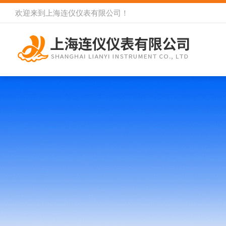
欢迎来到
上海连仪仪表有限公司
！