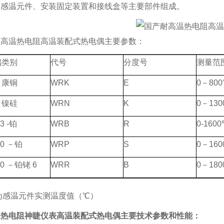
由感温元件、安装固定装置和接线盒等主要部件组成。
耐高温热电阻高温装配式热电偶主要参数：
偶类别
代号
分度号
测量范
－康铜
WRK
E
0－80
－镍硅
WRN
K
0－130
3 -铂
WRB
R
0-160
0 －铂
WRP
S
0－160
0 －铂铑 6
WRR
B
0－180
为感温元件实测温度值（℃）
温热电阻神睫仪表高温装配式热电偶
主要技术参数和性能：