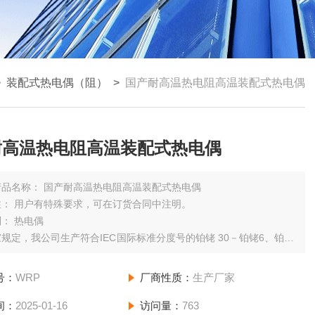
>
装配式热电偶（阻）
>
国产耐高温热电阻高温装配式热电偶
耐高温热电阻高温装配式热电偶
产品名称： 国产耐高温热电阻高温装配式热电偶
注： 用户有特殊要求，可在订货合同中注明。
： 热电偶
规定，我公司生产符合IEC国际标准分度号的铂铑 30－铂铑6、铂铑
铂、镍铬－镍硅、镍铬－康铜等等的装配式热电偶。
配热电偶通常由感温元件、安装固定装置和接线盒等主要部件组成。
号：
WRP
厂商性质：
生产厂家
间：
2025-01-16
访问量：
763