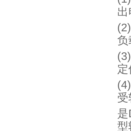
出电
(
负
(
定
(
受
是
型