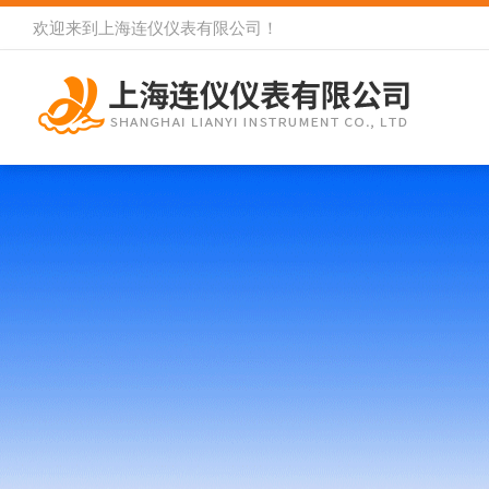
欢迎来到
上海连仪仪表有限公司
！