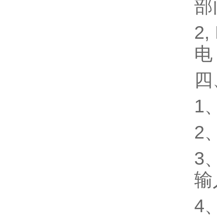
部
2
电
四
1、
2
3
输
4