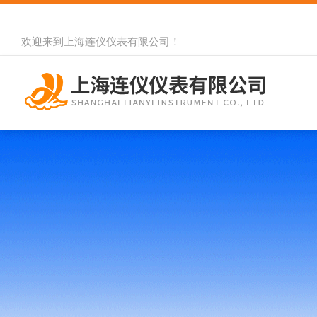
欢迎来到
上海连仪仪表有限公司
！