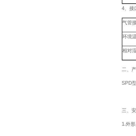
4、接
气管
环境
相对
二、
SPD
三、
1.外