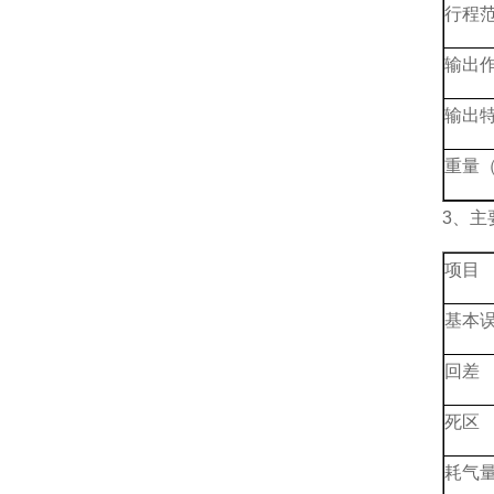
行程
输出
输出
重量（
3、主
项目
基本
回差
死区
耗气