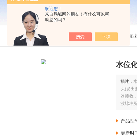
欢迎您！
来自局域网的朋友！有什么可以帮
助您的吗？
我的位置：
首页
>
产品展示
>
物业
水位
描述：
头)发
器接收
波脉冲
速C和传
产品型
更新时