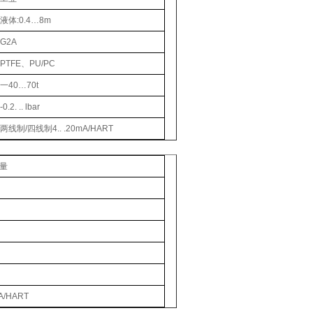
液体:0.4…8m
G2A
PTFE、PU/PC
一40…70t
-0.2. .. lbar
两线制/四线制4.. .20mA/HART
量
A/HART