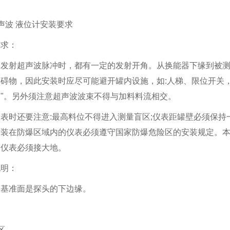
声波 液位计安装要求
要求：
器发射超声波脉冲时，都有一定的发射开角。从换能器下缘到被
碍物，因此安装时应尽可能避开罐内设施，如:人梯、限位开关
"。另外须注意超声波波束不得与加料料流相交。
表时还要注意:最高料位不得进入测量盲区;仪表距罐壁必须保持
安装在防爆区域内的仪表必须遵守国家防爆危险区的安装规定。
，仪表必须接大地。
说明：
的基准面是探头的下边缘。
区