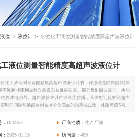
液位
>
液位计
>
水位化工液位测量智能精度高超声波液位计
化工液位测量智能精度高超声波液位计
水位化工液位测量智能精度高超声波液位计的工作原理是由换能器(探
出超声波脉冲遇到被测介质表面被反射回来。部分反射回波被同一换能
，转换成电信号。超声波脉冲以声波速度传播，从发射到接收到超声
所需时间间隔与换能器到被测介质表面的距离成正比。此距离值S与声
输时间T之间的关系可以用公式表示:S=CxT/20
号：
DLM551
厂商性质：
生产厂家
间：
2025-01-15
访问量：
486