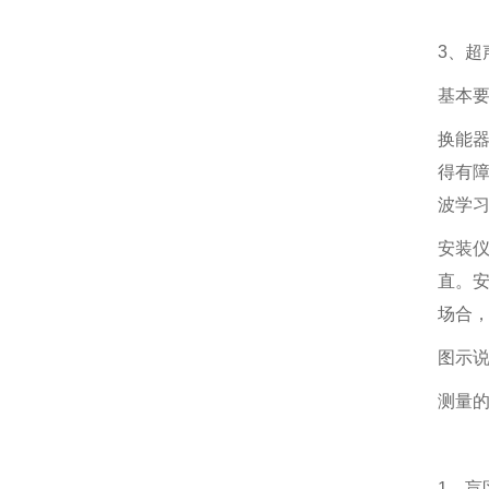
3、超
基本
换能
得有障
波学习
安装仪
直。
场合
图示
测量
1、盲