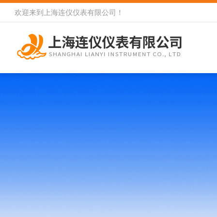
欢迎来到
上海连仪仪表有限公司
！