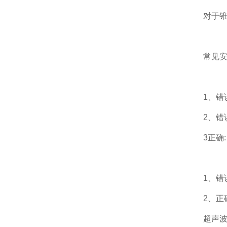
对于
常见
1、错
2、错
3正确:
1、错
2、正
超声波