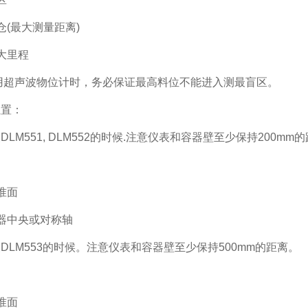
仓(最大测量距离)
大里程
用超声波物位计时，务必保证最高料位不能进入测最盲区。
位置：
DLM551, DLM552的时候.注意仪表和容器壁至少保持200mm
准面
器中央或对称轴
DLM553的时候。注意仪表和容器壁至少保持500mm的距离。
准面