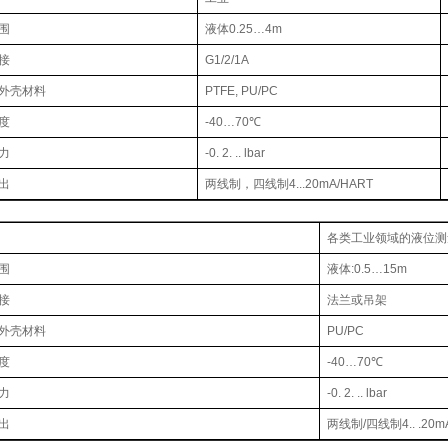
围
液体0.25…4m
接
G1/2/1A
外壳材料
PTFE, PU/PC
度
-40…70℃
力
-0. 2. .. lbar
出
两线制，四线制4...20mA/HART
各类工业领域的液位测
围
液体:0.5…15m
接
法兰或吊架
外壳材料
PU/PC
度
-40…70℃
力
-0. 2. .. lbar
出
两线制/四线制4.. .20m