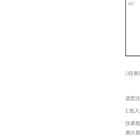
UC-
□仪表
选型
1.投
仪表
测介