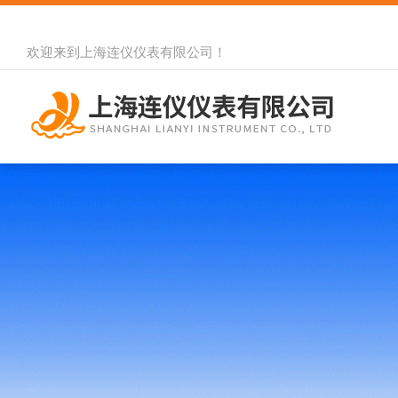
欢迎来到
上海连仪仪表有限公司
！