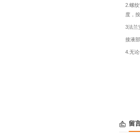
2.螺
度，
3法兰
接液
4.无
留