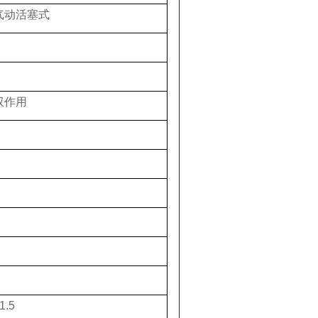
气动活塞式
双作用
1.5