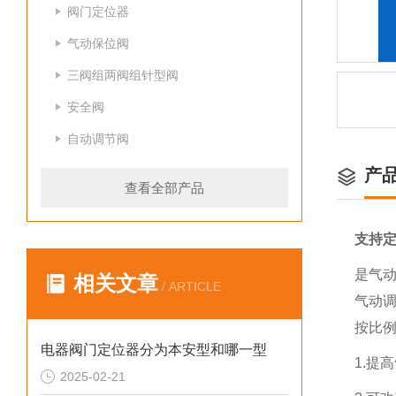
阀门定位器
气动保位阀
三阀组两阀组针型阀
安全阀
自动调节阀
产
查看全部产品
支持
是气动
相关文章
/ ARTICLE
气动
按比例
电器阀门定位器分为本安型和哪一型
1.提
2025-02-21