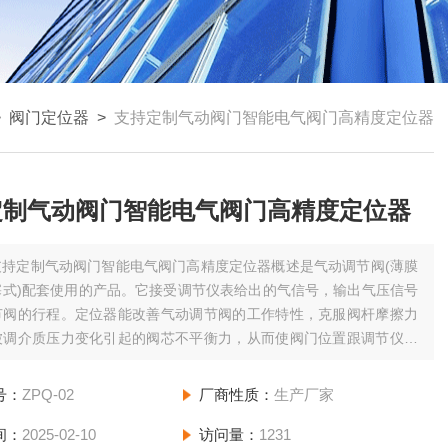
>
阀门定位器
>
支持定制气动阀门智能电气阀门高精度定位器
定制气动阀门智能电气阀门高精度定位器
支持定制气动阀门智能电气阀门高精度定位器概述是气动调节阀(薄膜
塞式)配套使用的产品。它接受调节仪表给出的气信号，输出气压信号
节阀的行程。定位器能改善气动调节阀的工作特性，克服阀杆摩擦力
被调介质压力变化引起的阀芯不平衡力，从而使阀门位置跟调节仪表
信号按比例变化，实现正确定位。此外，阀门定位器还具有下列用途:
号：
ZPQ-02
厂商性质：
生产厂家
间：
2025-02-10
访问量：
1231