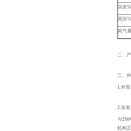
回差
死区
耗气量
二、
三、
1.外
2.安
与ZM
机构正