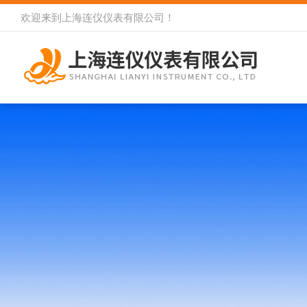
欢迎来到
上海连仪仪表有限公司
！