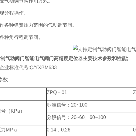
改变气动调节阀作用方式。
实现分程操作。
操作各种弹簧压力范围的气动调节阀。
配各种角行程调节阀。
定制气动阀门智能电气阀门高精度定位器
主要技术参数和性能;
企业标准代号:Q/YXBM633
参数
ZPQ－01
标准信号：20~100
号（KPa）
分段信号：20~60、60~100
力MPａ
0.14，0.26
0