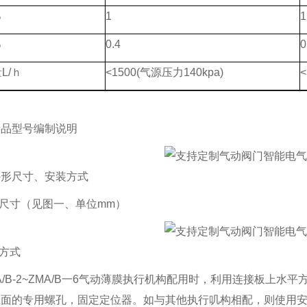
%
1
1
%
0.4
0
L/ｈ
<1500(气源压力140kpa)
产品型号编制说明
外形尺寸、安装方式
形尺寸（见图一、单位mm）
装方式
A/B-2~ZMA/B一6气动薄膜执行机构配用时，利用连接板上水平方
面的专用螺孔，固定定位器。如与其他执行叽构相配，则使用安装螺