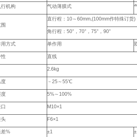
执行机构
气动薄膜式
直行程：10～60mm,(100mm作特殊订货)
范围
角行程：50°，70°，75°，90°
作用方式
单作用
特性
直线
2.6kg
温度
－25～55℃
湿度
5%～100%
接口
M10×1
接头
F6×1
误差%
±1
±