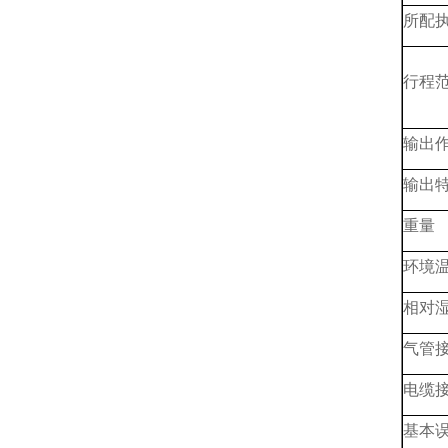
所配
行程
输出
输出
重量
环境
相对
气管
电缆
基本