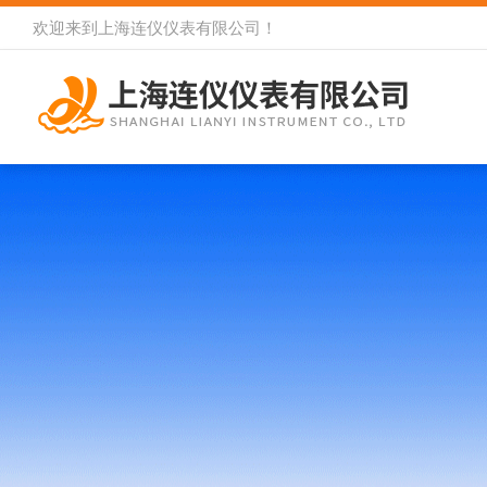
欢迎来到
上海连仪仪表有限公司
！