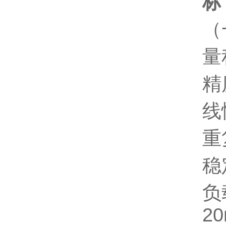
标
（
量
精
线
重
稳
负
2