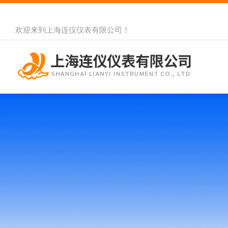
欢迎来到
上海连仪仪表有限公司
！