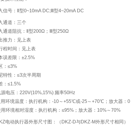
信号：Ⅱ型0~10mA DC;Ⅲ型4~20mA DC
入通道：三个
入通道阻抗：Ⅱ型200Ω；Ⅲ型250Ω
出推力：见上表
行程时间：见上表
本误差限：±2.5%
区：≤3%
尼特性：≤3次半周期
差：≤1.5%
源电压：220V(10%,15%) 频率50Hz
使用环境温度：执行机构：-10～+55℃或-25～+70℃；放大器：0
使用环境相对湿度：执行机构：≤95%；放大器：10%～70%
KZ电动执行器外形尺寸图：（DKZ-D与DKZ-M外形尺寸相同）