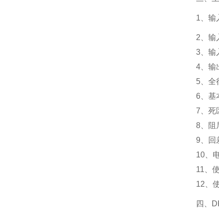
1、输入
2、输
3、输
4、输
5、全
6、基
7、死
8、阻
9、回
10、电
11、
12、
四、D