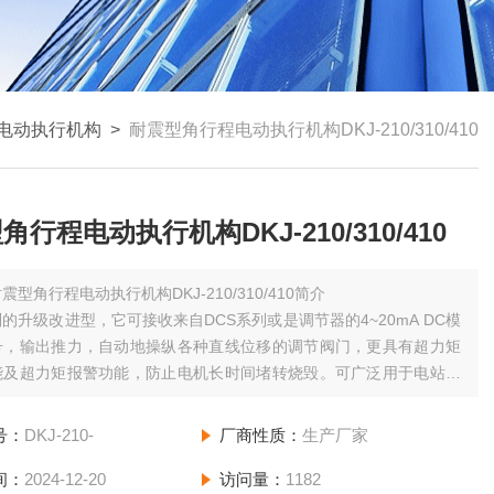
电动执行机构
>
耐震型角行程电动执行机构DKJ-210/310/410
角行程电动执行机构DKJ-210/310/410
震型角行程电动执行机构DKJ-210/310/410简介
列的升级改进型，它可接收来自DCS系列或是调节器的4~20mA DC模
号，输出推力，自动地操纵各种直线位移的调节阀门，更具有超力矩
能及超力矩报警功能，防止电机长时间堵转烧毁。可广泛用于电站、
化工、石油、建材、轻工及水处理等行业。但由于现场条件不同，我
生产户外型电子式一体化直行程产品（即DKZ-DW），
号：
DKJ-210-
厂商性质：
生产厂家
间：
2024-12-20
访问量：
1182