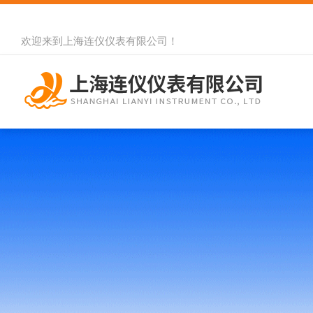
欢迎来到
上海连仪仪表有限公司
！