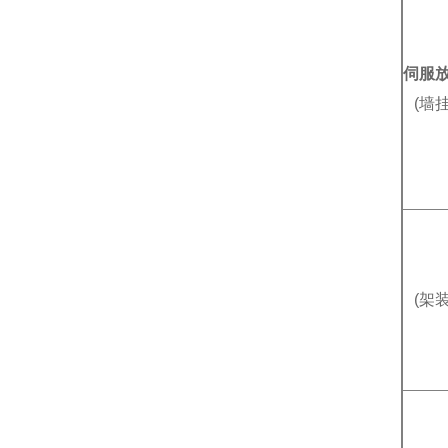
伺服
(墙
(架