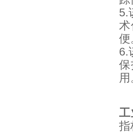
5
术
便
6
保
用
工
指