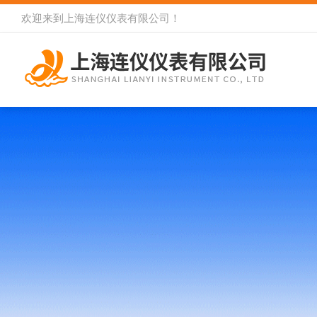
欢迎来到
上海连仪仪表有限公司
！