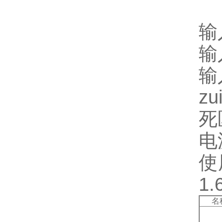
输
输
输
z
死
电
使
1.
名