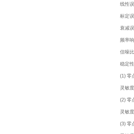
线性误
标定误差
衰减误
频率响
信噪比
稳定性
(1) 
灵敏度温
(2) 零
灵敏度漂
(3) 