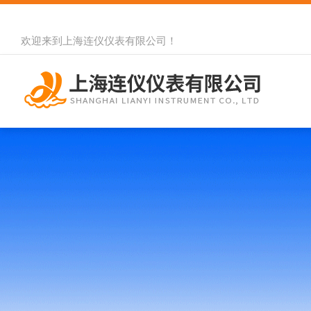
欢迎来到
上海连仪仪表有限公司
！