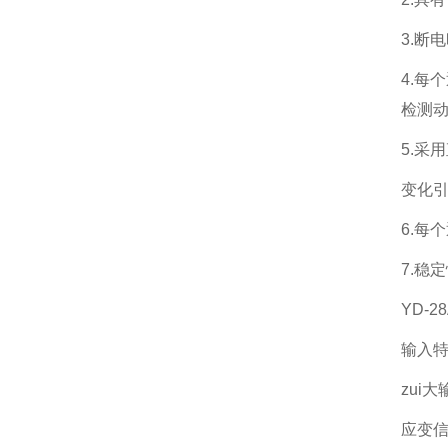
3.断
4.每
检测
5.采
变化
6.每
7.稳
YD-
输入
zui大
应变信号