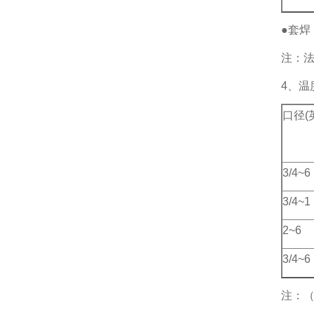
●套焊
注：法兰
4、温
口径(
3/4~6
3/4~1 
2~6
3/4~6
注：（