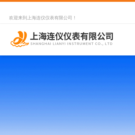
欢迎来到
上海连仪仪表有限公司
！