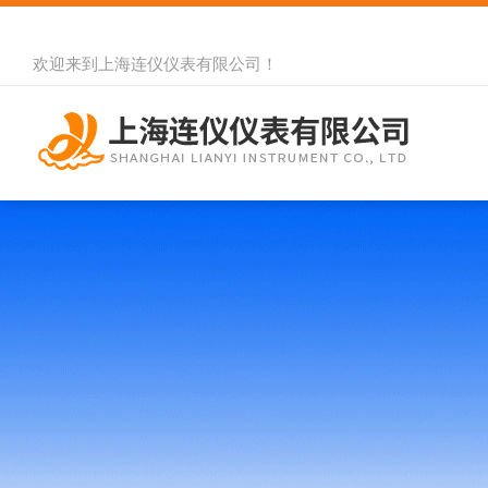
欢迎来到
上海连仪仪表有限公司
！