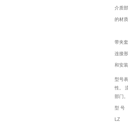
介质
的材
带夹
连接
和安
型号表
性。
部门
型 号
LZ