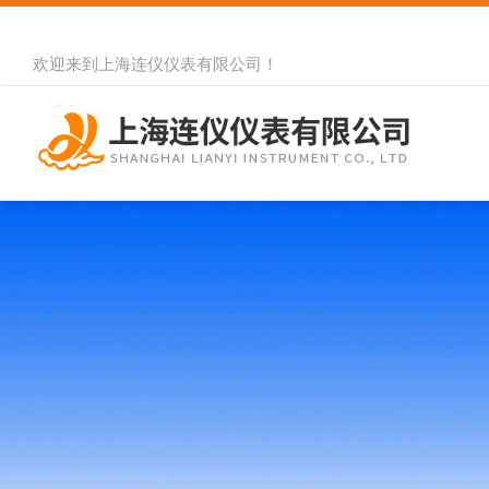
欢迎来到
上海连仪仪表有限公司
！