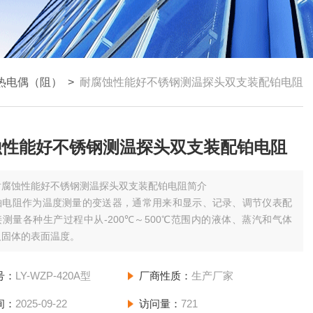
热电偶（阻）
>
耐腐蚀性能好不锈钢测温探头双支装配铂电阻
蚀性能好不锈钢测温探头双支装配铂电阻
耐腐蚀性能好不锈钢测温探头双支装配铂电阻简介
铂电阻作为温度测量的变送器，通常用来和显示、记录、调节仪表配
测量各种生产过程中从-200℃～500℃范围内的液体、蒸汽和气体
及固体的表面温度。
号：
LY-WZP-420A型
厂商性质：
生产厂家
间：
2025-09-22
访问量：
721