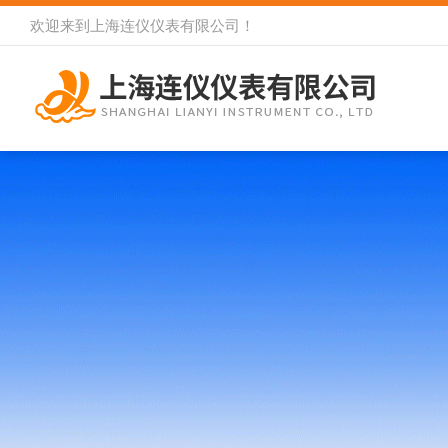
欢迎来到
上海连仪仪表有限公司
！