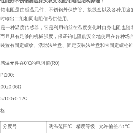
蚀性能好不锈钢测温探头双支装配铂电阻
结构原理：
式铂电阻是由感温元件、不锈钢外保护管、接线盒以及各种用途
同时输出二组相同电阻信号供使用。
阻是一种温度传感器，它是利用铂丝在温度变化时自身电阻也随
，而且具有足够的机械强度，保证铂电阻能安全地使用在各种场合
定装置有固定螺纹、活动法兰盘、固定安装法兰盘和带固定螺栓
感温元件在0℃的电阻值(R0)
t100:
100±0.06Ω
=100±0.12Ω
规格
分度号
测温范围℃
精度等级
允许偏差△t ℃