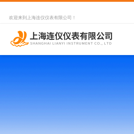
欢迎来到
上海连仪仪表有限公司
！