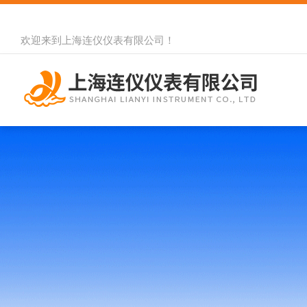
欢迎来到
上海连仪仪表有限公司
！