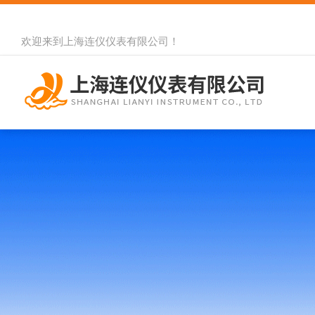
欢迎来到
上海连仪仪表有限公司
！