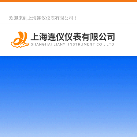
欢迎来到
上海连仪仪表有限公司
！