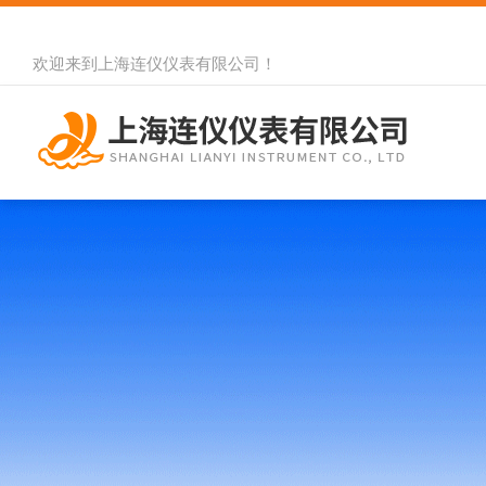
欢迎来到
上海连仪仪表有限公司
！