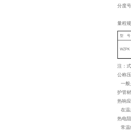
分度号P
B级
量程
型 号
WZPK
注：式
公称
一般
护管
热响
在温度
热电
常温绝