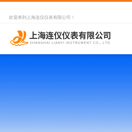
欢迎来到
上海连仪仪表有限公司
！