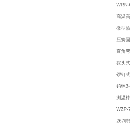
WRN
高温
微型
压簧
直角
探头
锣钉
钨铼3
测温棒
WZP
267