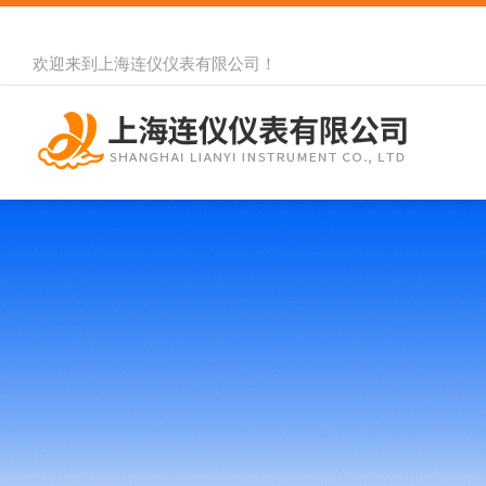
欢迎来到
上海连仪仪表有限公司
！