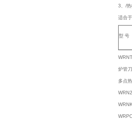
3、/
适合
型 号
WRN
炉管
多点
WRN
WRN
WRPC