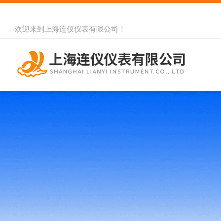
欢迎来到
上海连仪仪表有限公司
！