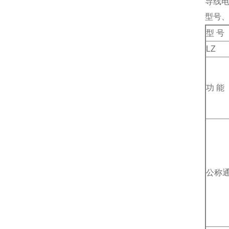
导线电
型号
型 号
LZ
功 能
公称