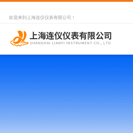
欢迎来到
上海连仪仪表有限公司
！