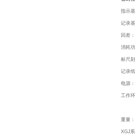
指示基
记录基
回差：0
消耗功
标尺刻
记录纸
电源：
工作环
相对
重量：
XGJ