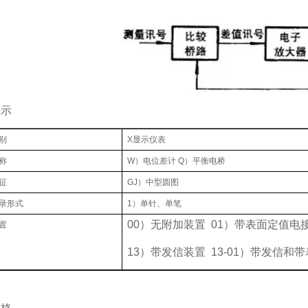
表示
别
X显示仪表
称
W）电位差计 Q）平衡电桥
征
GJ）中型圆图
录形式
1）单针、单笔
00）无附加装置 01）带表面定值电
置
13）带发信装置 13-01）带发信和