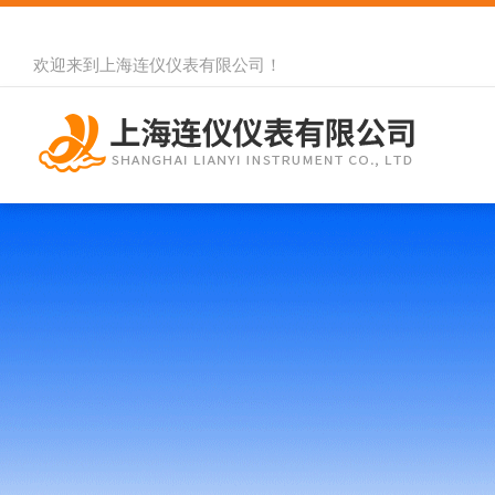
欢迎来到
上海连仪仪表有限公司
！