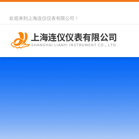
欢迎来到
上海连仪仪表有限公司
！