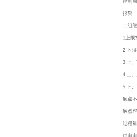
控制周
报警
二组
1上限
2.下
3.上
4.上
5.下
触点不
触点容
过程量输
供电