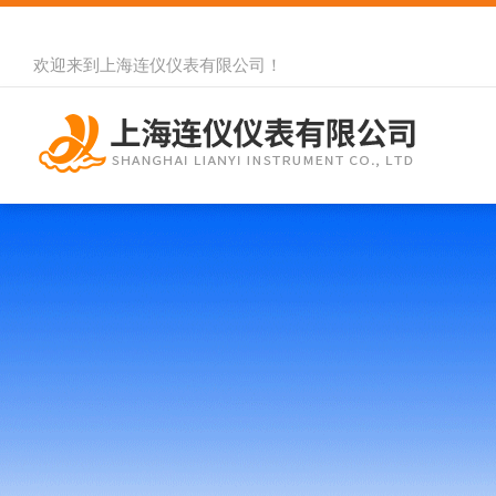
欢迎来到
上海连仪仪表有限公司
！