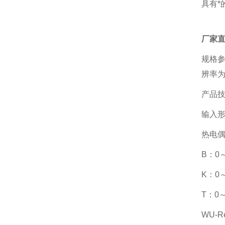
具有*
厂家
规格参
辨率为1
产品
输入
热电
B：0～
K：0～
T：0～
WU-R