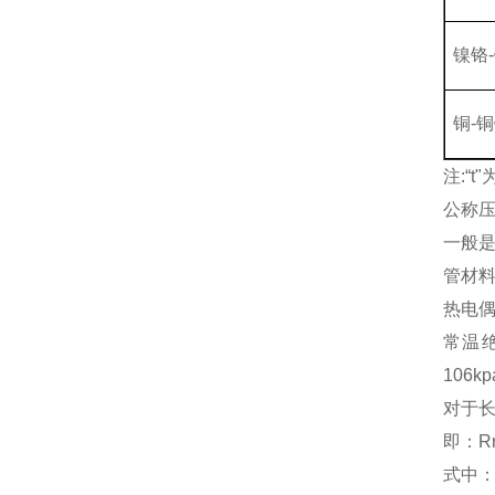
镍铬
铜-
注:“
公称
一般
管材
热电偶
常温
106k
对于长
即：Rr
式中：