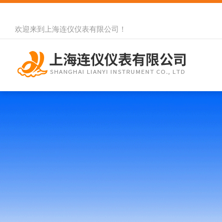
欢迎来到
上海连仪仪表有限公司
！