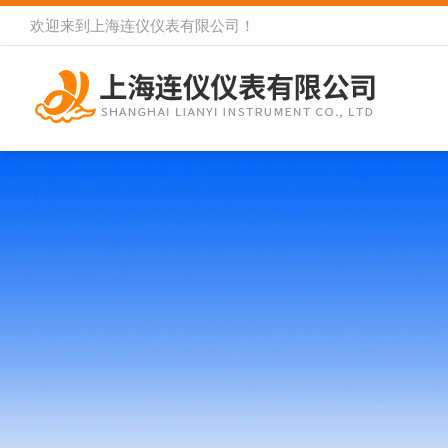
欢迎来到
上海连仪仪表有限公司
！