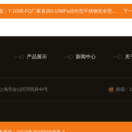
篇：
Y-100B-FQ厂家直供0-10MPa径向型不锈钢安全型压力表
下
产品展示
新闻中心
关
上海市金山区同凯路44号
邮箱：14
ed 备案号：
沪ICP备2022031925号-3