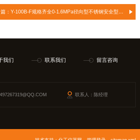
一篇：
Y-100B-F规格齐全0-1.6MPa径向型不锈钢安全型压力表
于我们
联系我们
留言咨询
97267319@QQ.COM
联系人：陈经理
技术支持：
化工仪器网
管理登录
sitemap.xml