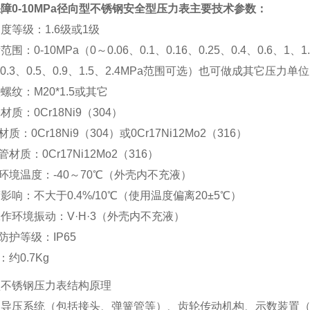
障0-10MPa径向型不锈钢安全型压力表
主要技术参数：
度等级：1.6级或1级
围：0-10MPa（0～0.06、0.1、0.16、0.25、0.4、0.6、1、1
5、0.3、0.5、0.9、1.5、2.4MPa范围可选）也可做成其它压力单位
螺纹：M20*1.5或其它
材质：0Cr18Ni9（304）
质：0Cr18Ni9（304）或0Cr17Ni12Mo2（316）
材质：0Cr17Ni12Mo2（316）
环境温度：-40～70℃（外壳内不充液）
影响：不大于0.4%/10℃（使用温度偏离20±5℃）
作环境振动：V·H·3（外壳内不充液）
防护等级：IP65
：约0.7Kg
型不锈钢压力表结构原理
由导压系统（包括接头、弹簧管等）、齿轮传动机构、示数装置