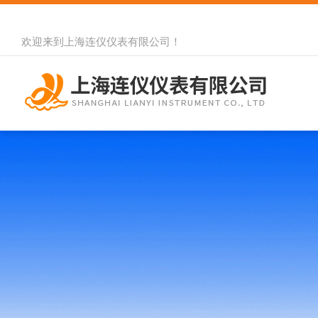
欢迎来到
上海连仪仪表有限公司
！