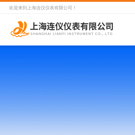
欢迎来到
上海连仪仪表有限公司
！