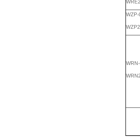
WRE2
WZP-
WZP2
WRN-
WRN2