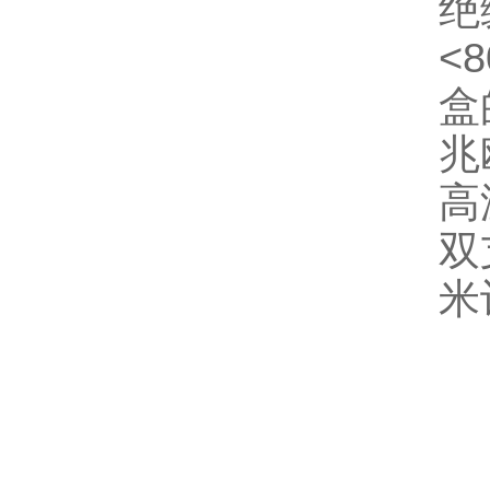
绝
<
盒
兆
高
双
米