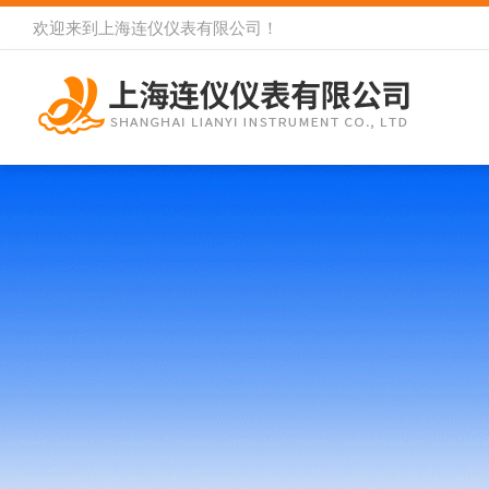
欢迎来到
上海连仪仪表有限公司
！