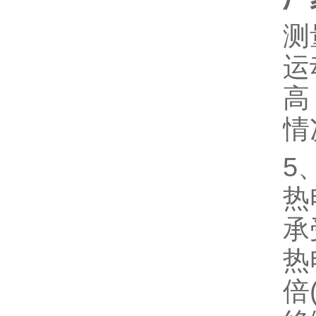
测
运
高
情
5
热
承
热
倍