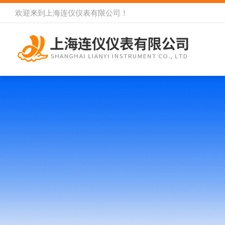
欢迎来到
上海连仪仪表有限公司
！