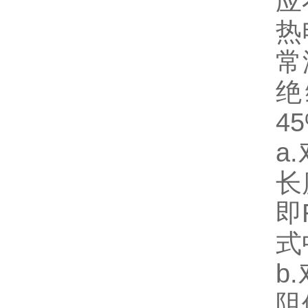
应
热
常
绝
4
a
长
即
式
b
阻