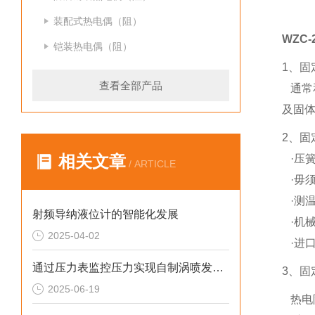
装配式热电偶（阻）
WZC
铠装热电偶（阻）
1、固
查看全部产品
通常和
及固
2、固
相关文章
·压
/ ARTICLE
·毋
·测
射频导纳液位计的智能化发展
·机
2025-04-02
·进
通过压力表监控压力实现自制涡喷发动机自持的技术研究
3、固
2025-06-19
热电