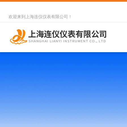
欢迎来到
上海连仪仪表有限公司
！