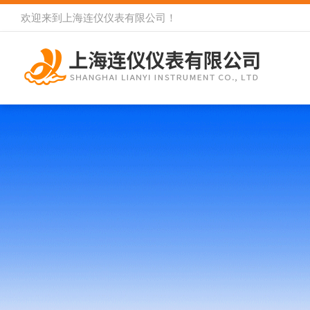
欢迎来到
上海连仪仪表有限公司
！