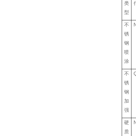
类
型
不
锈
钢
喷
涂
不
锈
钢
加
强
硬
质