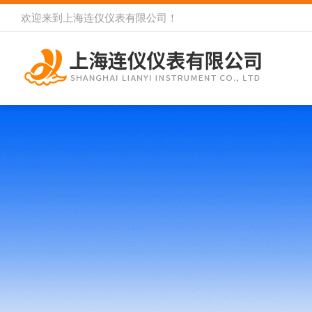
欢迎来到
上海连仪仪表有限公司
！