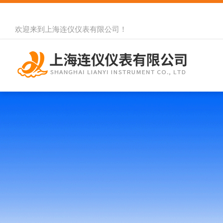
欢迎来到
上海连仪仪表有限公司
！