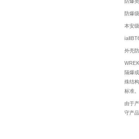
防爆
防爆级组
本安级
iaⅡB
外壳防
WRE
隔爆
殊结
标准
由于产
守产