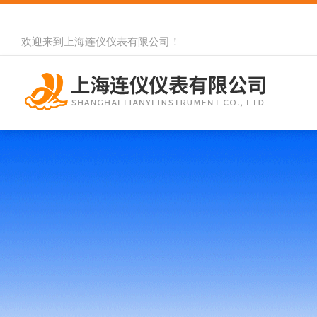
欢迎来到
上海连仪仪表有限公司
！