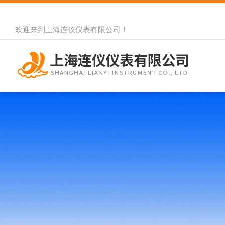
欢迎来到
上海连仪仪表有限公司
！