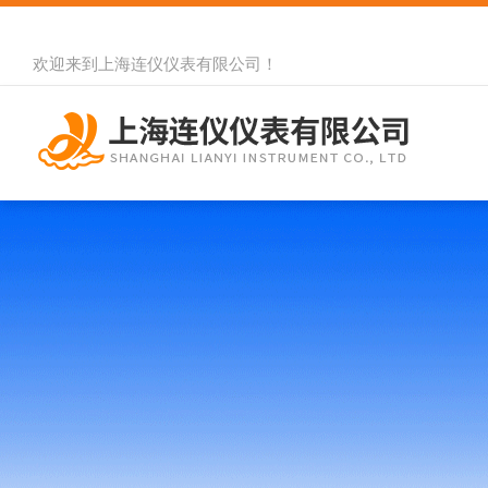
欢迎来到
上海连仪仪表有限公司
！